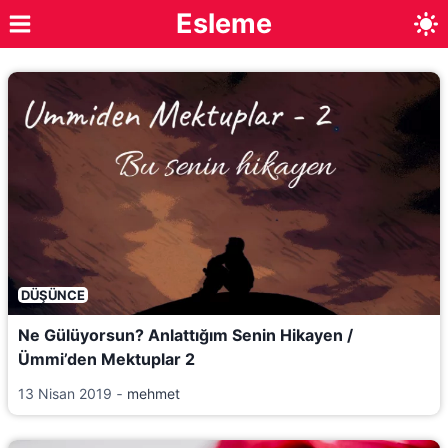
Skip
Esleme
to
content
DÜŞÜNCE
Ne Gülüyorsun? Anlattığım Senin Hikayen /
Ümmi’den Mektuplar 2
13 Nisan 2019
‐
mehmet