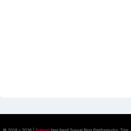
© 2018 – 2026 |
Esleme
Yeni Nesil Sosyal Blog Platformudur. Tüm