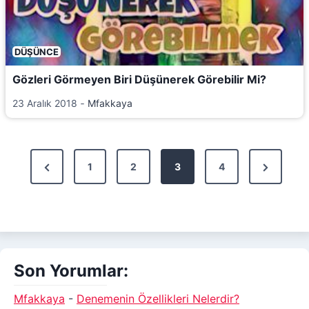
DÜŞÜNCE
Gözleri Görmeyen Biri Düşünerek Görebilir Mi?
23 Aralık 2018
‐
Mfakkaya
Y
P
1
2
3
4
N
a
r
e
e
x
z
v
t
ı
i
P
Son Yorumlar:
s
o
a
u
g
Mfakkaya
-
Denemenin Özellikleri Nelerdir?
a