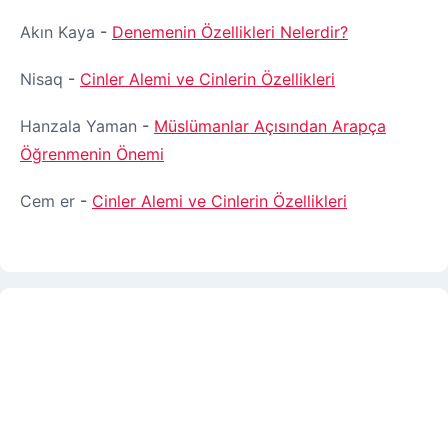
s
e
y
Akın Kaya
-
Denemenin Özellikleri Nelerdir?
P
f
a
Nisaq
-
Cinler Alemi ve Cinlerin Özellikleri
g
a
Hanzala Yaman
-
Müslümanlar Açısından Arapça
e
Öğrenmenin Önemi
l
a
Cem er
-
Cinler Alemi ve Cinlerin Özellikleri
m
a
s
ı