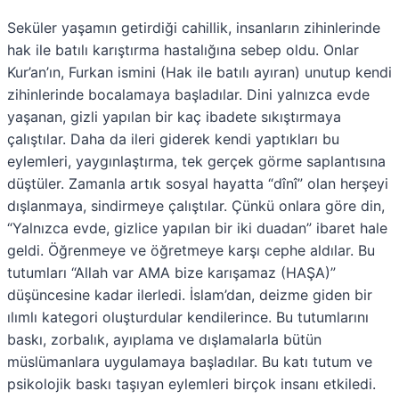
Seküler yaşamın getirdiği cahillik, insanların zihinlerinde
hak ile batılı karıştırma hastalığına sebep oldu. Onlar
Kur’an’ın, Furkan ismini (Hak ile batılı ayıran) unutup kendi
zihinlerinde bocalamaya başladılar. Dini yalnızca evde
yaşanan, gizli yapılan bir kaç ibadete sıkıştırmaya
çalıştılar. Daha da ileri giderek kendi yaptıkları bu
eylemleri, yaygınlaştırma, tek gerçek görme saplantısına
düştüler. Zamanla artık sosyal hayatta “dînî” olan herşeyi
dışlanmaya, sindirmeye çalıştılar. Çünkü onlara göre din,
“Yalnızca evde, gizlice yapılan bir iki duadan” ibaret hale
geldi. Öğrenmeye ve öğretmeye karşı cephe aldılar. Bu
tutumları “Allah var AMA bize karışamaz (HAŞA)”
düşüncesine kadar ilerledi. İslam’dan, deizme giden bir
ılımlı kategori oluşturdular kendilerince. Bu tutumlarını
baskı, zorbalık, ayıplama ve dışlamalarla bütün
müslümanlara uygulamaya başladılar. Bu katı tutum ve
psikolojik baskı taşıyan eylemleri birçok insanı etkiledi.