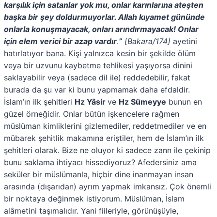
karşılık için satanlar yok mu, onlar karınlarına ateşten
başka bir şey doldurmuyorlar. Allah kıyamet gününde
onlarla konuşmayacak, onları arındırmayacak! Onlar
için elem verici bir azap vardır
.
”
[Bakara/174]
ayetini
hatırlatıyor bana. Kişi yalnızca kesin bir şekilde ölüm
veya bir uzvunu kaybetme tehlikesi yaşıyorsa dinini
saklayabilir veya (sadece dil ile) reddedebilir, fakat
burada da şu var ki bunu yapmamak daha efdaldir.
İslam’ın ilk şehitleri
Hz Yâsir
ve
Hz Sümeyye
bunun en
güzel örneğidir. Onlar bütün işkencelere rağmen
müslüman kimliklerini gizlemediler, reddetmediler ve en
mübarek şehitlik makamına eriştiler, hem de İslam’ın ilk
şehitleri olarak. Bize ne oluyor ki sadece zann ile çekinip
bunu saklama ihtiyacı hissediyoruz? Afedersiniz ama
seküler bir müslümanla, hiçbir dine inanmayan insan
arasında (dışarıdan) ayrım yapmak imkansız. Çok önemli
bir noktaya değinmek istiyorum. Müslüman, İslam
alâmetini taşımalıdır. Yani fiileriyle, görünüşüyle,