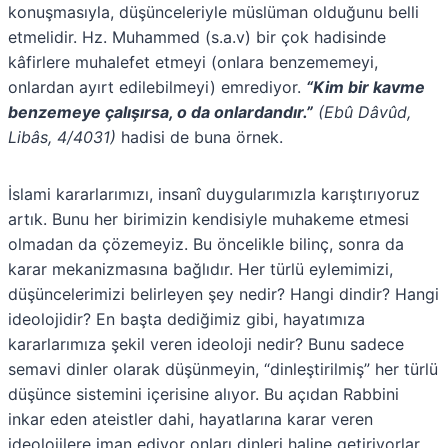
konuşmasıyla, düşünceleriyle müslüman olduğunu belli
etmelidir. Hz. Muhammed (s.a.v) bir çok hadisinde
kâfirlere muhalefet etmeyi (onlara benzememeyi,
onlardan ayırt edilebilmeyi) emrediyor.
“Kim bir kavme
benzemeye çalışırsa, o da onlardandır.”
(Ebû Dâvûd,
Libâs, 4/4031)
hadisi de buna örnek.
İslami kararlarımızı, insanî duygularımızla karıştırıyoruz
artık. Bunu her birimizin kendisiyle muhakeme etmesi
olmadan da çözemeyiz. Bu öncelikle bilinç, sonra da
karar mekanizmasına bağlıdır. Her türlü eylemimizi,
düşüncelerimizi belirleyen şey nedir? Hangi dindir? Hangi
ideolojidir? En başta dediğimiz gibi, hayatımıza
kararlarımıza şekil veren ideoloji nedir? Bunu sadece
semavi dinler olarak düşünmeyin, “dinleştirilmiş” her türlü
düşünce sistemini içerisine alıyor. Bu açıdan Rabbini
inkar eden ateistler dahi, hayatlarına karar veren
ideolojilere iman ediyor onları dinleri haline getiriyorlar.