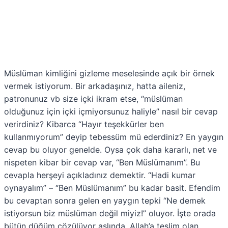
Müslüman kimliğini gizleme meselesinde açık bir örnek
vermek istiyorum. Bir arkadaşınız, hatta aileniz,
patronunuz vb size içki ikram etse, “müslüman
olduğunuz için içki içmiyorsunuz haliyle” nasıl bir cevap
verirdiniz? Kibarca “Hayır teşekkürler ben
kullanmıyorum” deyip tebessüm mü ederdiniz? En yaygın
cevap bu oluyor genelde. Oysa çok daha kararlı, net ve
nispeten kibar bir cevap var, “Ben Müslümanım”. Bu
cevapla herşeyi açıkladınız demektir. “Hadi kumar
oynayalım” – “Ben Müslümanım” bu kadar basit. Efendim
bu cevaptan sonra gelen en yaygın tepki “Ne demek
istiyorsun biz müslüman değil miyiz!” oluyor. İşte orada
bütün düğüm çözülüyor aslında. Allah’a teslim olan