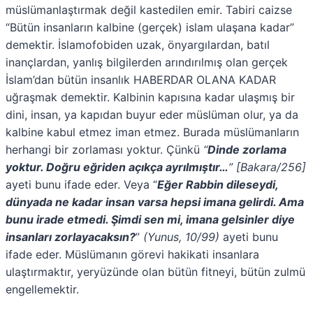
müslümanlaştırmak değil kastedilen emir. Tabiri caizse
“Bütün insanların kalbine (gerçek) islam ulaşana kadar”
demektir. İslamofobiden uzak, önyargılardan, batıl
inançlardan, yanlış bilgilerden arındırılmış olan gerçek
İslam’dan bütün insanlık HABERDAR OLANA KADAR
uğraşmak demektir. Kalbinin kapısına kadar ulaşmış bir
dini, insan, ya kapıdan buyur eder müslüman olur, ya da
kalbine kabul etmez iman etmez. Burada müslümanların
herhangi bir zorlaması yoktur. Çünkü
“
Dinde zorlama
yoktur. Doğru eğriden açıkça ayrılmıştır…
”
[Bakara/256]
ayeti bunu ifade eder. Veya “
Eğer Rabbin dileseydi,
dünyada ne kadar insan varsa hepsi imana gelirdi. Ama
bunu irade etmedi. Şimdi sen mi, imana gelsinler diye
insanları zorlayacaksın?
”
(Yunus, 10/99)
ayeti bunu
ifade eder. Müslümanın görevi hakikati insanlara
ulaştırmaktır, yeryüzünde olan bütün fitneyi, bütün zulmü
engellemektir.