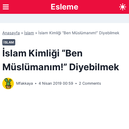
Skip
Esleme
to
content
Anasayfa
»
İslam
»
İslam Kimliği “Ben Müslümanım!” Diyebilmek
İSLAM
İslam Kimliği “Ben
Müslümanım!” Diyebilmek
Mfakkaya
4 Nisan 2019 00:59
2 Comments