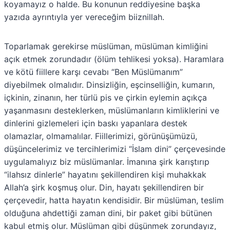
koyamayız o halde. Bu konunun reddiyesine başka
yazıda ayrıntıyla yer vereceğim biiznillah.
Toparlamak gerekirse müslüman, müslüman kimliğini
açık etmek zorundadır (ölüm tehlikesi yoksa). Haramlara
ve kötü fiillere karşı cevabı “Ben Müslümanım”
diyebilmek olmalıdır. Dinsizliğin, eşcinselliğin, kumarın,
içkinin, zinanın, her türlü pis ve çirkin eylemin açıkça
yaşanmasını desteklerken, müslümanların kimliklerini ve
dinlerini gizlemeleri için baskı yapanlara destek
olamazlar, olmamalılar. Fiillerimizi, görünüşümüzü,
düşüncelerimiz ve tercihlerimizi “İslam dini” çerçevesinde
uygulamalıyız biz müslümanlar. İmanına şirk karıştırıp
“ilahsız dinlerle” hayatını şekillendiren kişi muhakkak
Allah’a şirk koşmuş olur. Din, hayatı şekillendiren bir
çerçevedir, hatta hayatın kendisidir. Bir müslüman, teslim
olduğuna ahdettiği zaman dini, bir paket gibi bütünen
kabul etmiş olur. Müslüman gibi düşünmek zorundayız,