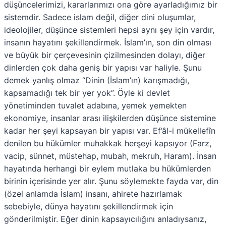
e
t
e
b
e
e
e
s
düşüncelerimizi, kararlarımızı ona göre ayarladığımız bir
o
e
o
o
o
r
o
A
sistemdir. Sadece islam değil, diğer dini oluşumlar,
n
r
n
o
n
e
n
p
k
s
p
ideolojiler, düşünce sistemleri hepsi aynı şey için vardır,
t
insanın hayatını şekillendirmek. İslam’ın, son din olması
ve büyük bir çerçevesinin çizilmesinden dolayı, diğer
dinlerden çok daha geniş bir yapısı var haliyle. Şunu
demek yanlış olmaz “Dinin (İslam’ın) karışmadığı,
kapsamadığı tek bir yer yok”. Öyle ki devlet
yönetiminden tuvalet adabına, yemek yemekten
ekonomiye, insanlar arası ilişkilerden düşünce sistemine
kadar her şeyi kapsayan bir yapısı var. Ef’âl-i mükellefîn
denilen bu hükümler muhakkak herşeyi kapsıyor (Farz,
vacip, sünnet, müstehap, mubah, mekruh, Haram). İnsan
hayatında herhangi bir eylem mutlaka bu hükümlerden
birinin içerisinde yer alır. Şunu söylemekte fayda var, din
(özel anlamda İslam) insanı, ahirete hazırlamak
sebebiyle, dünya hayatını şekillendirmek için
gönderilmiştir. Eğer dinin kapsayıcılığını anladıysanız,