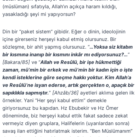
(müslüman) sıfatıyla, Allah’ın açıkça haram kıldığı,
yasakladığı şeyi mi yapıyorsun?
Din bir “paket sistem” gibidir. Eğer o dinin, ideolojinin
içine girerseniz herşeyi kabul etmiş olursunuz. Bir
sözleşme, bir ahit yapmış olursunuz. “
…Yoksa siz kitabın
bir kısmına inanıp bir kısmını inkâr mı ediyorsunuz?…
”
[Bakara/85]
ve “
Allah ve Resûlü, bir işe hükmettiği
zaman, mü’min bir erkek ve mü’min bir kadın için o işte
kendi isteklerine göre seçme hakkı yoktur. Kim Allah’a
ve Resûlü’ne isyan ederse, artık gerçekten o, apaçık bir
sapıklıkla sapmıştır.
”
[Ahzâb/36]
ayetleri aklıma gelen ilk
örnekler. Yani “Her şeyi kabul ettim” demekle
giriyorsunuz bu kapıdan. Hz Ebubekir ve Hz Ömer
döneminde, biz herşeyi kabul ettik fakat sadece zekat
vermeyiz diyen gruplara, Halifelerin (uyarılardan sonra)
savaş ilan ettiğini hatırlatmak isterim. “Ben Müslümanım”