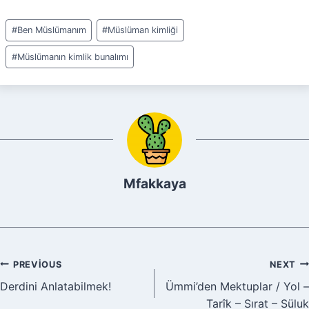
Post
#
Ben Müslümanım
#
Müslüman kimliği
Tags:
#
Müslümanın kimlik bunalımı
Mfakkaya
Yazı
PREVIOUS
NEXT
Derdini Anlatabilmek!
Ümmi’den Mektuplar / Yol –
gezinmesi
Tarîk – Sırat – Süluk