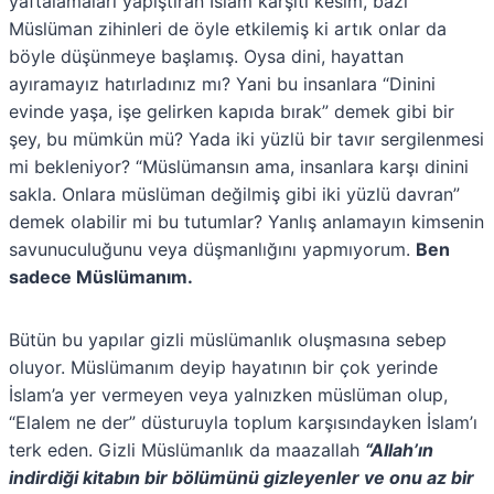
yaftalamaları yapıştıran İslam karşıtı kesim, bazı
Müslüman zihinleri de öyle etkilemiş ki artık onlar da
böyle düşünmeye başlamış. Oysa dini, hayattan
ayıramayız hatırladınız mı? Yani bu insanlara “Dinini
evinde yaşa, işe gelirken kapıda bırak” demek gibi bir
şey, bu mümkün mü? Yada iki yüzlü bir tavır sergilenmesi
mi bekleniyor? “Müslümansın ama, insanlara karşı dinini
sakla. Onlara müslüman değilmiş gibi iki yüzlü davran”
demek olabilir mi bu tutumlar? Yanlış anlamayın kimsenin
savunuculuğunu veya düşmanlığını yapmıyorum.
Ben
sadece Müslümanım.
Bütün bu yapılar gizli müslümanlık oluşmasına sebep
oluyor. Müslümanım deyip hayatının bir çok yerinde
İslam’a yer vermeyen veya yalnızken müslüman olup,
“Elalem ne der” düsturuyla toplum karşısındayken İslam’ı
terk eden. Gizli Müslümanlık da maazallah
“Allah’ın
indirdiği kitabın bir bölümünü gizleyenler ve onu az bir