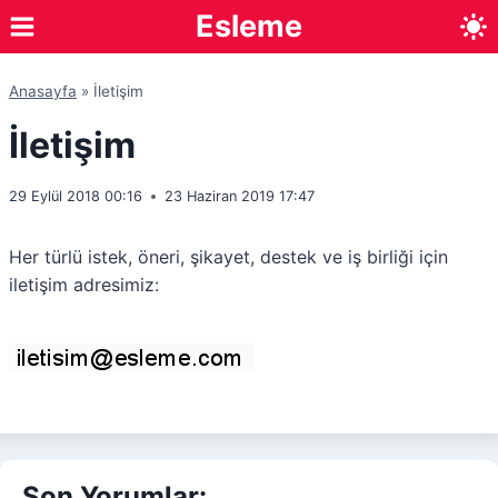
Skip
Esleme
to
content
Anasayfa
»
İletişim
İletişim
29 Eylül 2018 00:16
23 Haziran 2019 17:47
Her türlü istek, öneri, şikayet, destek ve iş birliği için
iletişim adresimiz:
Son Yorumlar: