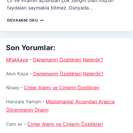
Lif ve vitamin açısından çok zengin olan muzun
faydaları saymakla bitmez. Dünyada…
MUZUN
DEVAMINI OKU
FAYDALARI
NELERDIR?
MUZUN
8
Son Yorumlar:
BILIMSEL
FAYDASI
Mfakkaya
-
Denemenin Özellikleri Nelerdir?
Akın Kaya
-
Denemenin Özellikleri Nelerdir?
Nisaq
-
Cinler Alemi ve Cinlerin Özellikleri
Hanzala Yaman
-
Müslümanlar Açısından Arapça
Öğrenmenin Önemi
Cem er
-
Cinler Alemi ve Cinlerin Özellikleri