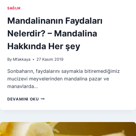
SAĞLIK
Mandalinanın Faydaları
Nelerdir? – Mandalina
Hakkında Her şey
By
Mfakkaya
27 Kasım 2019
Sonbaharın, faydalarını saymakla bitiremediğimiz
mucizevi meyvelerinden mandalina pazar ve
manavlarda…
MANDALINANIN
DEVAMINI OKU
FAYDALARI
NELERDIR?
–
MANDALINA
HAKKINDA
HER