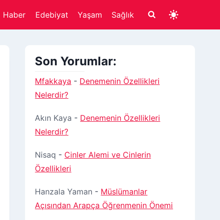
Haber
Edebiyat
Yaşam
Sağlık
Son Yorumlar:
Mfakkaya
-
Denemenin Özellikleri
Nelerdir?
Akın Kaya
-
Denemenin Özellikleri
Nelerdir?
Nisaq
-
Cinler Alemi ve Cinlerin
Özellikleri
Hanzala Yaman
-
Müslümanlar
Açısından Arapça Öğrenmenin Önemi