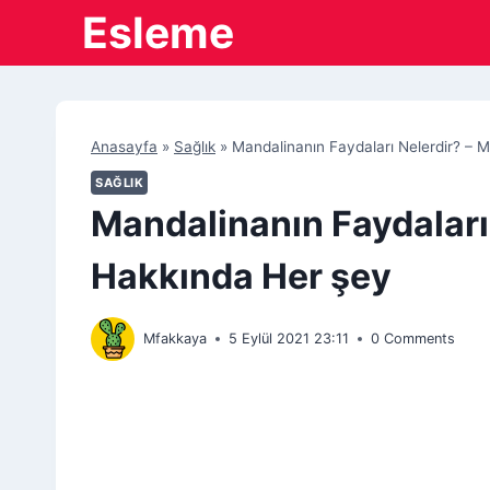
Skip
Esleme
to
content
Anasayfa
»
Sağlık
»
Mandalinanın Faydaları Nelerdir? – 
SAĞLIK
Mandalinanın Faydaları
Hakkında Her şey
Mfakkaya
5 Eylül 2021 23:11
0 Comments