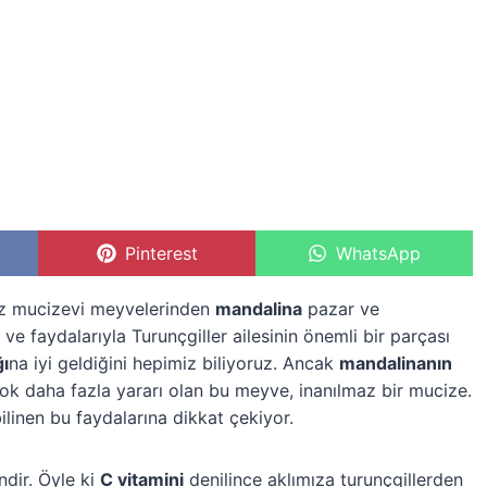
S
Pinterest
S
WhatsApp
h
h
a
a
r
r
iz mucizevi meyvelerinden
mandalina
pazar ve
e
e
e faydalarıyla Turunçgiller ailesinin önemli bir parçası
o
o
n
n
ğı
na iyi geldiğini hepimiz biliyoruz. Ancak
mandalinanın
n çok daha fazla yararı olan bu meyve, inanılmaz bir mucize.
linen bu faydalarına dikkat çekiyor.
dir. Öyle ki
C vitamini
denilince aklımıza turunçgillerden