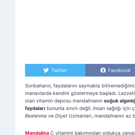
S
Twitter
S
Facebook
h
h
a
a
r
r
Sonbaharın, faydalarını saymakla bitiremediğim
e
e
manavlarda kendini göstermeye başladı. Lezzeti v
o
o
n
n
olan vitamin deposu mandalinanın
soğuk algınlı
faydaları
bununla sınırlı değil. İnsan sağlığı içi
Beslenme ve Diyet
Uzmanları, mandalinanın az bi
Mandalina
C vitamini bakımından oldukça zengin