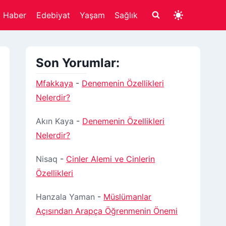
Haber
Edebiyat
Yaşam
Sağlık
Son Yorumlar:
Mfakkaya
-
Denemenin Özellikleri
Nelerdir?
Akın Kaya
-
Denemenin Özellikleri
Nelerdir?
Nisaq
-
Cinler Alemi ve Cinlerin
Özellikleri
Hanzala Yaman
-
Müslümanlar
Açısından Arapça Öğrenmenin Önemi