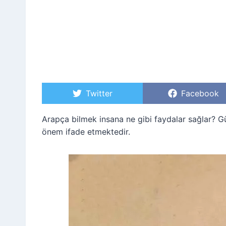
S
Twitter
S
Facebook
h
h
a
a
r
r
Arapça bilmek insana ne gibi faydalar sağlar?
e
e
önem ifade etmektedir.
o
o
n
n