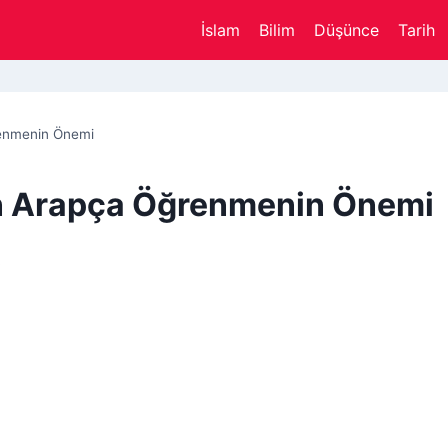
İslam
Bilim
Düşünce
Tarih
renmenin Önemi
n Arapça Öğrenmenin Önemi
s