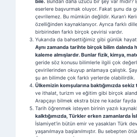
bile.
Bundan daha üzücü bir şey var mıdır? B
eserlere başvurmak oluyor. Fakat şunu da göz
çevrilemez. Bu mümkün değildir. Kuran’ı Keri
özelliğinden kaynaklanıyor. Ayrıca farklı dil
birbirinden farklı birçok çevirisi vardır.
Yukarıda da bahsettiğimiz gibi günlük haya
Aynı zamanda
tarihte birçok bilim dalında h
kaleme almışlardır. Bunlar fizik, kimya, matem
geride söz konusu bilimlerle ilgili çok değerl
çevirilerinden okuyup anlamaya çalıştık. Şaye
şu an bilimde çok farklı yerlerde olabilirdik.
Ülkemizin komşularına baktığımızda sekiz 
ve ithalat, turizm ve eğitim gibi birçok aland
Arapçayı bilmek ekstra bize ne kadar fayda
Tarih öğrenmek isteyen birinin yazılı kayna
kalktığımızda, Türkler erken zamanlarda İs
İslamiyet’in bütün emir ve yasakları Türk de
yaşanılmaya başlanılmıştır. Bu sebepten ötür