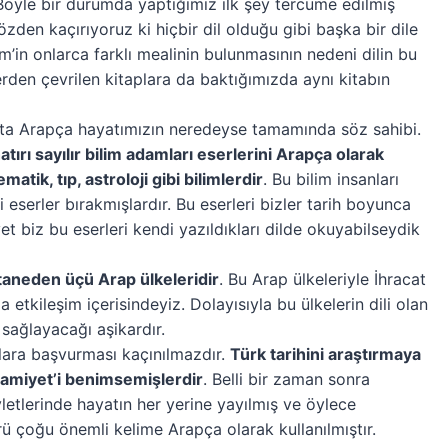
öyle bir durumda yaptığımız ilk şey tercüme edilmiş
den kaçırıyoruz ki hiçbir dil olduğu gibi başka bir dile
m’in onlarca farklı mealinin bulunmasının nedeni dilin bu
lerden çevrilen kitaplara da baktığımızda aynı kitabın
tta Arapça hayatımızın neredeyse tamamında söz sahibi.
atırı sayılır bilim adamları eserlerini Arapça olarak
atik, tıp, astroloji gibi bilimlerdir
. Bu bilim insanları
i eserler bırakmışlardır. Bu eserleri bizler tarih boyunca
t biz bu eserleri kendi yazıldıkları dilde okuyabilseydik
taneden üçü Arap ülkeleridir
. Bu Arap ülkeleriyle İhracat
a etkileşim içerisindeyiz. Dolayısıyla bu ülkelerin dili olan
 sağlayacağı aşikardır.
klara başvurması kaçınılmazdır.
Türk tarihini araştırmaya
lamiyet’i benimsemişlerdir
. Belli bir zaman sonra
vletlerinde hayatın her yerine yayılmış ve öylece
ü çoğu önemli kelime Arapça olarak kullanılmıştır.