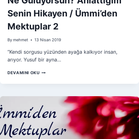
Ne Gülüyorsun? Anlattığım
Senin Hikayen / Ümmi’den
Mektuplar 2
By
mehmet
13 Nisan 2019
“Kendi sorgusu yüzünden ayağa kalkıyor insan,
arıyor. Yusuf bir ayna…
NE
DEVAMINI OKU
GÜLÜYORSUN?
ANLATTIĞIM
SENIN
HIKAYEN
/
ÜMMI’DEN
MEKTUPLAR
2