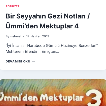
EDEBIYAT
Bir Seyyahın Gezi Notları /
Ümmi’den Mektuplar 4
By
mehmet
12 Haziran 2019
“İyi İnsanlar Harabede Gömülü Hazineye Benzerler!”
Muhterem Efendim! En içten…
BIR
DEVAMINI OKU
SEYYAHIN
GEZI
NOTLARI
/
ÜMMI’DEN
MEKTUPLAR
4