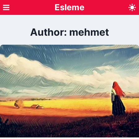
Skip
Esleme
to
content
Author: mehmet