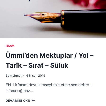
İSLAM
Ümmi’den Mektuplar / Yol –
Tarîk – Sırat – Süluk
By
mehmet
6 Nisan 2019
Ehl-i irfanım deyu kimseyi ta’n etme sen defter-i
irfana sığmaz…
ÜMMI’DEN
DEVAMINI OKU
MEKTUPLAR