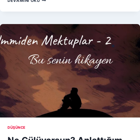
DEVAMINI OKU
RUH
MACERASI
/
ÜMMI’DEN
MEKTUPLAR
3
DÜŞÜNCE