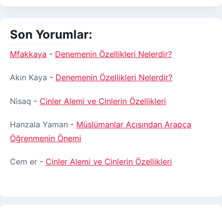
/
YOL
–
Son Yorumlar:
TARÎK
–
Mfakkaya
-
Denemenin Özellikleri Nelerdir?
SIRAT
–
SÜLUK
Akın Kaya
-
Denemenin Özellikleri Nelerdir?
Nisaq
-
Cinler Alemi ve Cinlerin Özellikleri
Hanzala Yaman
-
Müslümanlar Açısından Arapça
Öğrenmenin Önemi
Cem er
-
Cinler Alemi ve Cinlerin Özellikleri