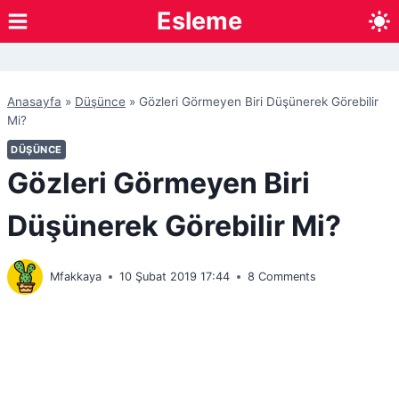
Skip
Esleme
to
content
Anasayfa
»
Düşünce
»
Gözleri Görmeyen Biri Düşünerek Görebilir
Mi?
DÜŞÜNCE
Gözleri Görmeyen Biri
Düşünerek Görebilir Mi?
Mfakkaya
10 Şubat 2019 17:44
8 Comments