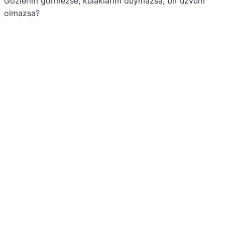
Gözlerim görmezse, kulaklarım duymazsa, bir uzvum
olmazsa?