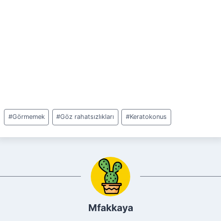
Post
#
Görmemek
#
Göz rahatsızlıkları
#
Keratokonus
Tags:
Mfakkaya