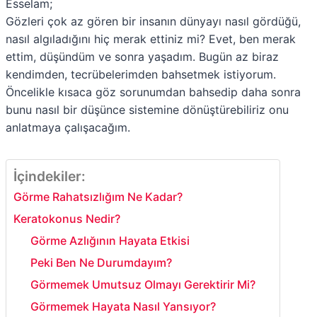
Esselam;
r
t
r
e
r
t
r
t
e
t
e
b
e
e
e
s
Gözleri çok az gören bir insanın dünyayı nasıl gördüğü,
o
e
o
o
o
r
o
A
nasıl algıladığını hiç merak ettiniz mi? Evet, ben merak
n
r
n
o
n
e
n
p
k
s
p
ettim, düşündüm ve sonra yaşadım. Bugün az biraz
t
kendimden, tecrübelerimden bahsetmek istiyorum.
Öncelikle kısaca göz sorunumdan bahsedip daha sonra
bunu nasıl bir düşünce sistemine dönüştürebiliriz onu
anlatmaya çalışacağım.
İçindekiler:
Görme Rahatsızlığım Ne Kadar?
Keratokonus Nedir?
Görme Azlığının Hayata Etkisi
Peki Ben Ne Durumdayım?
Görmemek Umutsuz Olmayı Gerektirir Mi?
Görmemek Hayata Nasıl Yansıyor?