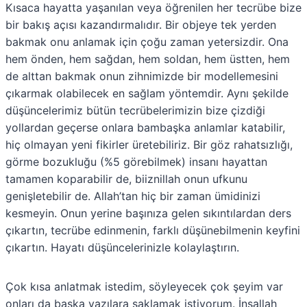
Kısaca hayatta yaşanılan veya öğrenilen her tecrübe bize
bir bakış açısı kazandırmalıdır. Bir objeye tek yerden
bakmak onu anlamak için çoğu zaman yetersizdir. Ona
hem önden, hem sağdan, hem soldan, hem üstten, hem
de alttan bakmak onun zihnimizde bir modellemesini
çıkarmak olabilecek en sağlam yöntemdir. Aynı şekilde
düşüncelerimiz bütün tecrübelerimizin bize çizdiği
yollardan geçerse onlara bambaşka anlamlar katabilir,
hiç olmayan yeni fikirler üretebiliriz. Bir göz rahatsızlığı,
görme bozukluğu (%5 görebilmek) insanı hayattan
tamamen koparabilir de, biiznillah onun ufkunu
genişletebilir de. Allah’tan hiç bir zaman ümidinizi
kesmeyin. Onun yerine başınıza gelen sıkıntılardan ders
çıkartın, tecrübe edinmenin, farklı düşünebilmenin keyfini
çıkartın. Hayatı düşüncelerinizle kolaylaştırın.
Çok kısa anlatmak istedim, söyleyecek çok şeyim var
onları da başka yazılara saklamak istiyorum. İnşallah