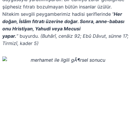
şüphesiz fıtratı bozulmayan bütün insanlar üzülür.
Nitekim sevgili peygamberimiz hadisi şeriflerinde
“
Her
doğan, İslâm fıtratı üzerine doğar. Sonra, anne-babası
onu Hristiyan, Yahudi veya Mecusi
yapar.
”
buyurdu.
(Buhârî, cenâiz 92; Ebû Dâvut, sünne 17;
Tirmizî, kader 5)