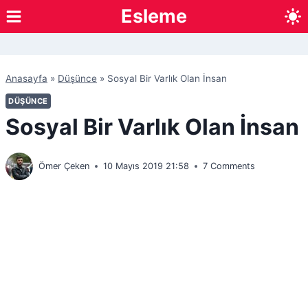
Skip
Esleme
to
content
Anasayfa
»
Düşünce
»
Sosyal Bir Varlık Olan İnsan
DÜŞÜNCE
Sosyal Bir Varlık Olan İnsan
Ömer Çeken
10 Mayıs 2019 21:58
7 Comments