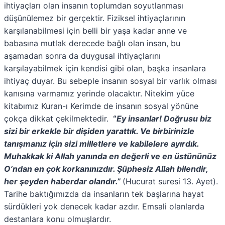
k
s
p
ihtiyaçları olan insanın toplumdan soyutlanması
t
düşünülemez bir gerçektir. Fiziksel ihtiyaçlarının
karşılanabilmesi için belli bir yaşa kadar anne ve
babasına mutlak derecede bağlı olan insan, bu
aşamadan sonra da duygusal ihtiyaçlarını
karşılayabilmek için kendisi gibi olan, başka insanlara
ihtiyaç duyar. Bu sebeple insanın sosyal bir varlık olması
kanısına varmamız yerinde olacaktır. Nitekim yüce
kitabımız Kuran-ı Kerimde de insanın sosyal yönüne
çokça dikkat çekilmektedir.
“
Ey insanlar! Doğrusu biz
sizi bir erkekle bir dişiden yarattık. Ve birbirinizle
tanışmanız için sizi milletlere ve kabilelere ayırdık.
Muhakkak ki Allah yanında en değerli ve en üstününüz
O’ndan en çok korkanınızdır. Şüphesiz Allah bilendir,
her şeyden haberdar olandır.”
(Hucurat suresi 13. Ayet).
Tarihe baktığımızda da insanların tek başlarına hayat
sürdükleri yok denecek kadar azdır. Emsali olanlarda
destanlara konu olmuşlardır.