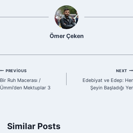
Ömer Çeken
Yazı
PREVIOUS
NEXT
Bir Ruh Macerası /
Edebiyat ve Edep: Her
gezinmesi
Ümmi’den Mektuplar 3
Şeyin Başladığı Yer
Similar Posts