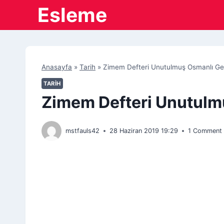
Skip
Esleme
to
content
Anasayfa
»
Tarih
»
Zimem Defteri Unutulmuş Osmanlı Ge
TARIH
Zimem Defteri Unutulm
mstfauls42
28 Haziran 2019 19:29
1 Comment