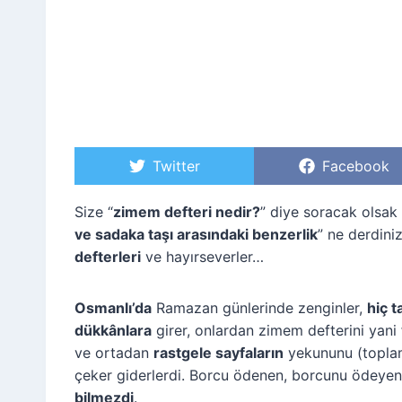
S
Twitter
S
Facebook
h
h
a
a
r
r
Size “
zimem defteri nedir?
” diye soracak olsak
e
e
ve sadaka taşı arasındaki benzerlik
” ne derdini
o
o
n
n
defterleri
ve hayırseverler…
Osmanlı’da
Ramazan günlerinde zenginler,
hiç t
dükkânlara
girer, onlardan zimem defterini yani
ve ortadan
rastgele sayfaların
yekununu (toplam
çeker giderlerdi. Borcu ödenen, borcunu ödeye
bilmezdi
.