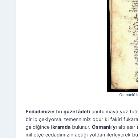
Osmanlı’d
Ecdadımızın
bu
güzel âdeti
unutulmaya yüz tut
bir iç çekiyorsa, temennimiz odur ki fakiri fukara
geldiğince
ikramda
bulunur.
Osmanlı’yı
altı asır
milletçe ecdadımızın açtığı yoldan ilerleyerek b