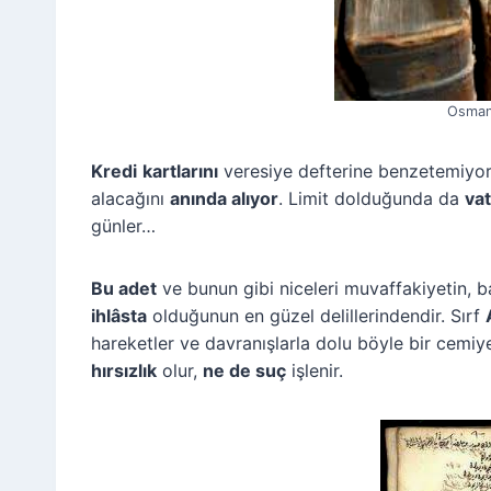
Osmanl
Kredi
kartlarını
veresiye defterine benzetemiyor
alacağını
anında alıyor
. Limit dolduğunda da
va
günler…
Bu adet
ve bunun gibi niceleri muvaffakiyetin, b
ihlâsta
olduğunun en güzel delillerindendir. Sırf
hareketler ve davranışlarla dolu böyle bir cemiy
hırsızlık
olur,
ne de suç
işlenir.