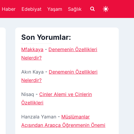
Haber
Edebiyat
Yaşam
Sağlık
Son Yorumlar:
Mfakkaya
-
Denemenin Özellikleri
Nelerdir?
Akın Kaya
-
Denemenin Özellikleri
Nelerdir?
Nisaq
-
Cinler Alemi ve Cinlerin
Özellikleri
Hanzala Yaman
-
Müslümanlar
Açısından Arapça Öğrenmenin Önemi