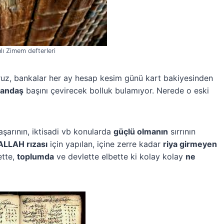
ı Zimem defterleri
uz, bankalar her ay hesap kesim günü kart bakiyesinden
tandaş
başını çevirecek bolluk bulamıyor. Nerede o eski
aşarının, iktisadi vb konularda
güçlü olmanın
sırrının
ALLAH rızası
için yapılan, içine zerre kadar
riya girmeyen
ette,
toplumda
ve devlette elbette ki kolay kolay
ne