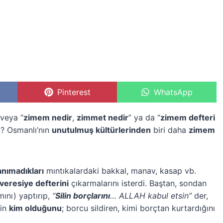
S
Pinterest
S
WhatsApp
h
h
a
a
r
r
 veya “
zimem nedir
,
zimmet nedir
” ya da “
zimem defteri
e
e
z? Osmanlı’nın
unutulmuş kültürlerinden
biri daha
zimem
o
o
n
n
anımadıkları
mıntıkalardaki bakkal, manav, kasap vb.
veresiye defterini
çıkarmalarını isterdi. Baştan, sondan
ını) yaptırıp,
“
Silin borçlarını
… ALLAH kabul etsin”
der,
nin
kim olduğunu
; borcu sildiren, kimi borçtan kurtardığını