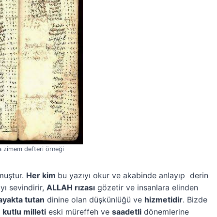
a zimem defteri örneği
muştur.
Her kim
bu yazıyı okur ve akabinde anlayıp derin
yı sevindirir,
ALLAH rızası
gözetir ve insanlara elinden
ayakta tutan
dinine olan düşkünlüğü ve
hizmetidir
. Bizde
u
kutlu milleti
eski müreffeh ve
saadetli
dönemlerine