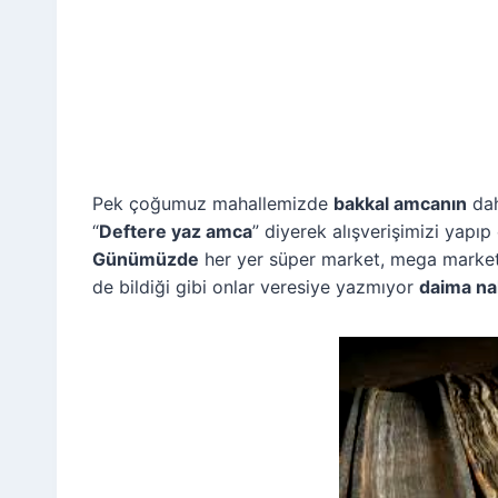
Pek çoğumuz mahallemizde
bakkal amcanın
dah
“
Deftere yaz amca
” diyerek alışverişimizi yapıp
Günümüzde
her yer süper market, mega market, h
de bildiği gibi onlar veresiye yazmıyor
daima na