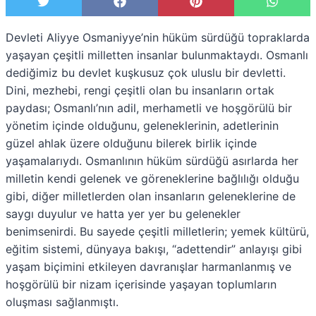
S
T
S
F
S
P
S
W
h
w
h
a
h
i
h
h
a
i
a
c
a
n
a
a
Devleti Aliyye Osmaniyye’nin hüküm sürdüğü topraklarda
r
t
r
e
r
t
r
t
e
t
e
b
e
e
e
s
yaşayan çeşitli milletten insanlar bulunmaktaydı. Osmanlı
o
e
o
o
o
r
o
A
dediğimiz bu devlet kuşkusuz çok uluslu bir devletti.
n
r
n
o
n
e
n
p
k
s
p
Dini, mezhebi, rengi çeşitli olan bu insanların ortak
t
paydası; Osmanlı’nın adil, merhametli ve hoşgörülü bir
yönetim içinde olduğunu, geleneklerinin, adetlerinin
güzel ahlak üzere olduğunu bilerek birlik içinde
yaşamalarıydı. Osmanlının hüküm sürdüğü asırlarda her
milletin kendi gelenek ve göreneklerine bağlılığı olduğu
gibi, diğer milletlerden olan insanların geleneklerine de
saygı duyulur ve hatta yer yer bu gelenekler
benimsenirdi. Bu sayede çeşitli milletlerin; yemek kültürü,
eğitim sistemi, dünyaya bakışı, “adettendir” anlayışı gibi
yaşam biçimini etkileyen davranışlar harmanlanmış ve
hoşgörülü bir nizam içerisinde yaşayan toplumların
oluşması sağlanmıştı.