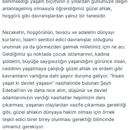
benimsediği yaşam biçiminin o yıllardan günümüze değin
anlatılagelmiş olmasıyla öğrendiğimiz güzel ahlak,
hoşgörü gibi davranışlardan yalnız bir tanesidir.
Nezaketin, hoşgörünün, tevazu ve adaletin dünyayı
kurtarıcı, İslam’ı sembol edici davranışlar olduğunu
unutmak ya da görmezden gelmek milletimiz için ne acı.
Geldiğimiz şu noktada çocuk istismarının, kadına
şiddetin, büyüğe saygısızlığın yaşandığını görünce insan,
ceddinin yaşatmaya çalıştığı güzel ahlak ve erdem gibi
kavramların varlığına dahi şaşırır duruma geliyor. “İnsanı
yaşat ki devlet yaşasın” nasihatinde bulunan Şeyh
Edebali’nin ve daha nice alim, düşünür ve devlet
adamlarımızın verdiği nasihatler hepimizin ders
çıkarması, yaşanan olaylardan vazife çıkarması gerektiği
gibi, güzel ahlakın dünyaya hakim olması için örnek
teşkil edici birer birey olunması gerektiği bilincinde
olmamız gerekiyor.