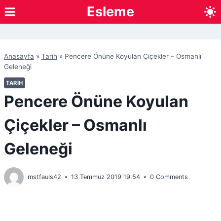
Skip
Esleme
to
content
Anasayfa
»
Tarih
»
Pencere Önüne Koyulan Çiçekler – Osmanlı
Geleneği
TARIH
Pencere Önüne Koyulan
Çiçekler – Osmanlı
Geleneği
mstfauls42
13 Temmuz 2019 19:54
0 Comments