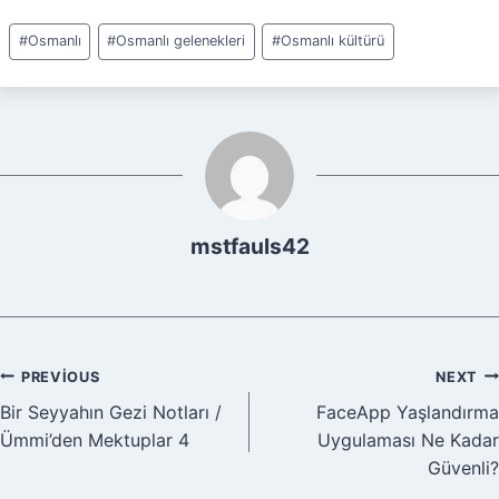
Post
#
Osmanlı
#
Osmanlı gelenekleri
#
Osmanlı kültürü
Tags:
mstfauls42
Yazı
PREVIOUS
NEXT
Bir Seyyahın Gezi Notları /
FaceApp Yaşlandırma
gezinmesi
Ümmi’den Mektuplar 4
Uygulaması Ne Kadar
Güvenli?