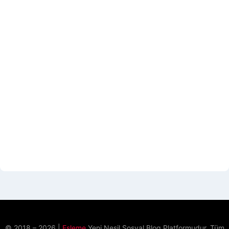
© 2018 – 2026 |
Esleme
Yeni Nesil Sosyal Blog Platformudur. Tüm