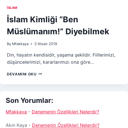
İSLAM
İslam Kimliği “Ben
Müslümanım!” Diyebilmek
By
Mfakkaya
3 Nisan 2019
Din, hayatın kendisidir, yaşama şeklidir. Fiillerimizi,
düşüncelerimizi, kararlarımızı ona göre…
İSLAM
DEVAMINI OKU
KIMLIĞI
“BEN
MÜSLÜMANIM!”
DIYEBILMEK
Son Yorumlar:
Mfakkaya
-
Denemenin Özellikleri Nelerdir?
Akın Kaya
-
Denemenin Özellikleri Nelerdir?