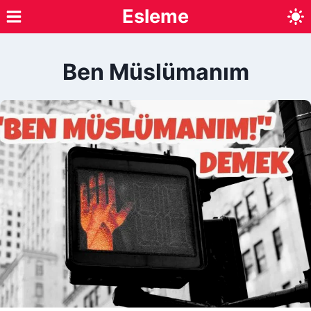
Skip
Esleme
to
content
Ben Müslümanım