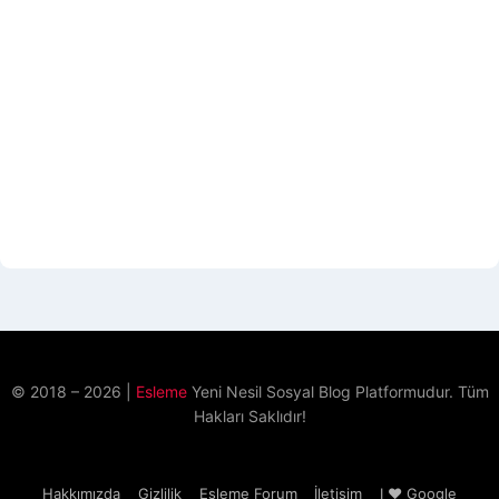
© 2018 – 2026 |
Esleme
Yeni Nesil Sosyal Blog Platformudur. Tüm
Hakları Saklıdır!
Hakkımızda
Gizlilik
Esleme Forum
İletişim
I ♥ Google