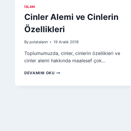
İSLAM
Cinler Alemi ve Cinlerin
Özellikleri
By
polatalann
19 Aralık 2018
Toplumumuzda, cinler, cinlerin özellikleri ve
cinler alemi hakkında maalesef çok…
CINLER
DEVAMINI OKU
ALEMI
VE
CINLERIN
ÖZELLIKLERI