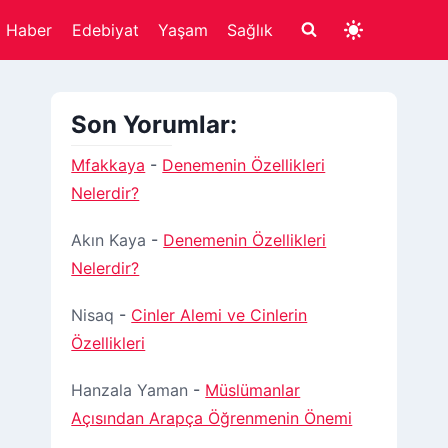
Haber
Edebiyat
Yaşam
Sağlık
Son Yorumlar:
Mfakkaya
-
Denemenin Özellikleri
Nelerdir?
Akın Kaya
-
Denemenin Özellikleri
Nelerdir?
Nisaq
-
Cinler Alemi ve Cinlerin
Özellikleri
Hanzala Yaman
-
Müslümanlar
Açısından Arapça Öğrenmenin Önemi