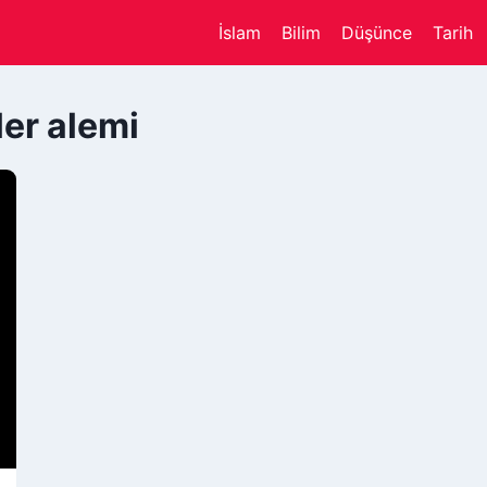
İslam
Bilim
Düşünce
Tarih
ler alemi