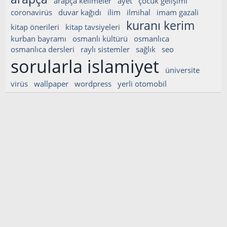
arapça kelimeler
ayet
çocuk gelişimi
coronavirüs
duvar kağıdı
ilim
ilmihal
imam gazali
kuranı kerim
kitap önerileri
kitap tavsiyeleri
kurban bayramı
osmanlı kültürü
osmanlıca
osmanlıca dersleri
raylı sistemler
sağlık
seo
sorularla islamiyet
üniversite
virüs
wallpaper
wordpress
yerli otomobil