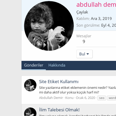
abdullah dem
Çaylak
Katılım
Ara 3, 2019
Son görülme
Eyl 4, 2
Mesajlar
9
Bul
Gönderiler
Hakkında
Site Etiket Kullanımı
Site yazılarına etiket eklemenin önemi nedir? Yazıla
mi daha aktif olur yoksa küçük harf mi?
Abdullah Demir
Konu
Ocak 6, 2020
seo
word
İlim Talebesi Olmak!
İlim yoluna çıkmak, kendini herhangi bir ilimde ge