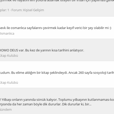
plar: 1
Forum:
Kişisel Gelişim
k ile osmanlıca sayfalarını çevirmek kadar keyif verici bir şey olabilir mi :)
Osmanlıca
O DEUS var. Bu kez de yarının kısa tarihini anlatıyor.
Kitap Kulübü
um. Bu elime aldığım bir kitap şeklindeydi. Ancak 260 sayfa sosyoloji tari
Kitap Kulübü
ılbaşı onların yanında sönük kalıyor. Toplumu yılbaşının kutlanmaması konus
ısında da her zaman böyle dik dururlar. Dik dururlar ki, bir...
Gündem