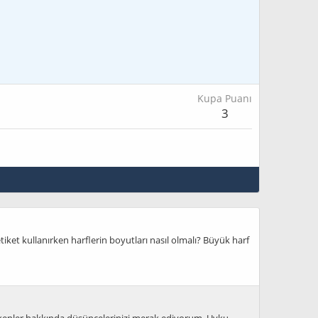
Kupa Puanı
3
etiket kullanırken harflerin boyutları nasıl olmalı? Büyük harf
rekenler hakkında düşüncelerinizi merak ediyorum. Uyku,