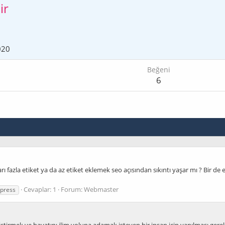
ir
020
Beğeni
6
rı fazla etiket ya da az etiket eklemek seo açısından sıkıntı yaşar mı ? Bir de 
Cevaplar: 1
Forum:
Webmaster
press
liştirmek ve hayatını ilim yoluna adamak isteyen bir insan için yapılması ge