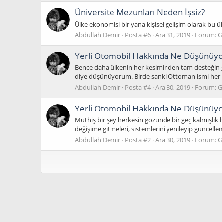
Üniversite Mezunları Neden İşsiz?
Ülke ekonomisi bir yana kişisel gelişim olarak bu ü
Abdullah Demir
Posta #6
Ara 31, 2019
Forum:
G
Yerli Otomobil Hakkında Ne Düşünüy
Bence daha ülkenin her kesiminden tam desteğin 
diye düşünüyorum. Birde sanki Ottoman ismi her s
Abdullah Demir
Posta #4
Ara 30, 2019
Forum:
G
Yerli Otomobil Hakkında Ne Düşünüy
Müthiş bir şey herkesin gözünde bir geç kalmışlık h
değişime gitmeleri, sistemlerini yenileyip güncellem
Abdullah Demir
Posta #2
Ara 30, 2019
Forum:
G