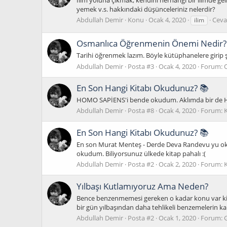
yemek v.s. hakkındaki düşünceleriniz nelerdir?
Abdullah Demir
Konu
Ocak 4, 2020
Ceva
ilim
Osmanlıca Öğrenmenin Önemi Nedir?
Tarihi öğrenmek lazım. Böyle kütüphanelere girip şev
Abdullah Demir
Posta #3
Ocak 4, 2020
Forum:
En Son Hangi Kitabı Okudunuz? 📚
HOMO SAPİENS'i bende okudum. Aklımda bir de HOM
Abdullah Demir
Posta #8
Ocak 4, 2020
Forum:
En Son Hangi Kitabı Okudunuz? 📚
En son Murat Menteş - Derde Deva Randevu yu okud
okudum. Biliyorsunuz ülkede kitap pahalı :(
Abdullah Demir
Posta #2
Ocak 2, 2020
Forum:
Yılbaşı Kutlamıyoruz Ama Neden?
Bence benzenmemesi gereken o kadar konu var ki! Y
bir gün yılbaşından daha tehlikeli benzemelerin karş
Abdullah Demir
Posta #2
Ocak 1, 2020
Forum: