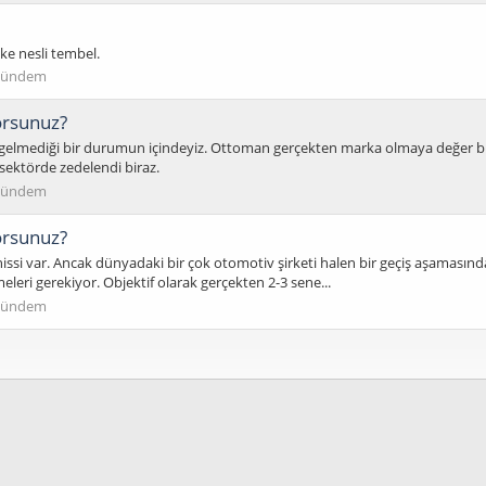
lke nesli tembel.
ündem
orsunuz?
gelmediği bir durumun içindeyiz. Ottoman gerçekten marka olmaya değer bi
ektörde zedelendi biraz.
ündem
orsunuz?
issi var. Ancak dünyadaki bir çok otomotiv şirketi halen bir geçiş aşamasında
eleri gerekiyor. Objektif olarak gerçekten 2-3 sene...
ündem