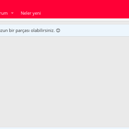
orum
Neler yeni
n bir parçası olabilirsiniz. 😊