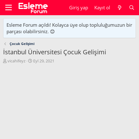
Giriş yap
Kayıt ol
Esleme Forum açıldı! Kolayca üye olup topluluğumuzun bir
parçası olabilirsiniz. 😊
Çocuk Gelişimi
İstanbul Üniversitesi Çocuk Gelişimi
K
B
vicahifeyz
Eyl 29, 2021
o
a
n
ş
u
l
y
a
u
n
b
g
a
ı
ş
ç
l
t
a
a
t
r
a
i
n
h
i