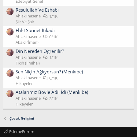
Edebiyat Genel
Resulullah Ve Eshabı
Ahlaki hasene
1/1K
Şiir Ve Şair
Ehl-I Sünnet İtikadı
Ahlaki hasene
0/1K
Akaid (İman)
Din Nereden Öğrenilir?
Ahlaki hasene
1/1K
Fıkıh (İlmihal)
Sen Niçin Ağlıyorsun? (Menkıbe)
Ahlaki hasene
0/1K
Hikayeler
Atalarımız Böyle Âdil İdi (Menkibe)
Ahlaki hasene
2/1K
Hikayeler
Çocuk Gelişimi
EslemeForum