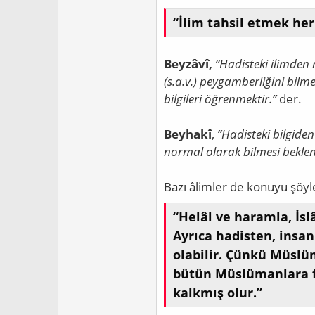
“İlim tahsil etmek he
Beyzâvî,
“Hadisteki ilimden 
(s.a.v.) peygamberliğini bilm
bilgileri öğrenmektir.”
der.
Beyhakî
,
“Hadisteki bilgide
normal olarak bilmesi beklen
Bazı âlimler de konuyu şöyl
“Helâl ve haramla, İslâ
Ayrıca hadisten, insa
olabilir. Çünkü Müslüm
bütün Müslümanlara far
kalkmış olur.”