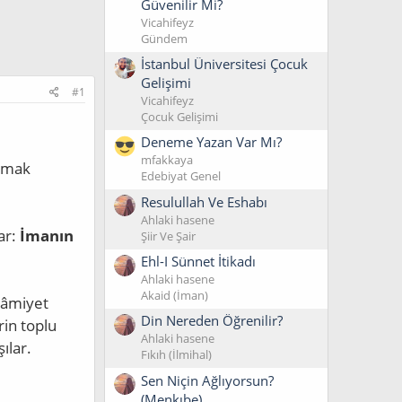
Güvenilir Mi?
Vicahifeyz
Gündem
İstanbul Üniversitesi Çocuk
Gelişimi
#1
Vicahifeyz
Çocuk Gelişimi
Deneme Yazan Var Mı?
mfakkaya
akmak
Edebiyat Genel
Resulullah Ve Eshabı
Ahlaki hasene
lar:
İmanın
Şiir Ve Şair
Ehl-I Sünnet İtikadı
Ahlaki hasene
Akaid (İman)
lâmiyet
Din Nereden Öğrenilir?
rin toplu
Ahlaki hasene
ılar.
Fıkıh (İlmihal)
Sen Niçin Ağlıyorsun?
(Menkıbe)