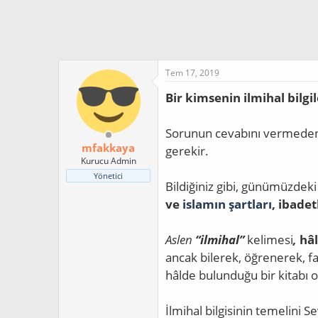
n
h
i
Tem 17, 2019
Bir kimsenin ilmihal bilgi
Sorunun cevabını vermeden 
mfakkaya
gerekir.
Kurucu Admin
Yönetici
Bildiğiniz gibi, günümüzdeki 
ve
islamın şartları
, ibadet
Aslen
“ilmihal”
kelimesi
,
hâl
ancak bilerek, öğrenerek, fa
hâlde bulunduğu bir kitabı o
İlmihal bilgisinin temelini Se