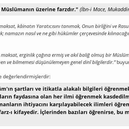
r Müslümanın üzerine farzdır."
(İbn-i Mace, Mukaddi
maksat, kâinatın Yaratıcısını tanımak, Onun birliğini ve Rasu
ek; namazın nasıl ve ne gibi hükümler çerçevesinde kılınacağ
n maksat, erginlik çağına ermiş ve akıl baliğ olmuş bir Müslü
en ve bilmemesi düşünülemeyen genel dinî bilgilerdir.”
buyur
e değerlendirmişlerdir:
m'ın şartları ve itikatla alakalı bilgileri öğrenmek
nların faydasına olan her ilmi öğrenmek kasdedil
anların ihtiyacını karşılayabilecek ilimleri öğr
z-ı kifayedir. İçlerinden bazıları öğrenirse, bu m