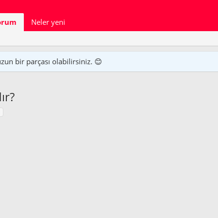
orum
Neler yeni
n bir parçası olabilirsiniz. 😊
ır?