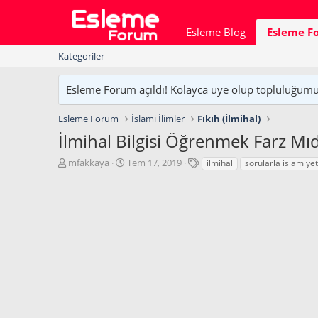
Esleme Blog
Esleme F
Kategoriler
Esleme Forum açıldı! Kolayca üye olup topluluğumuzu
Esleme Forum
İslami İlimler
Fıkıh (İlmihal)
İlmihal Bilgisi Öğrenmek Farz Mıd
K
B
E
mfakkaya
Tem 17, 2019
ilmihal
sorularla islamiyet
o
a
t
n
ş
i
u
l
k
y
a
e
u
n
t
b
g
l
a
ı
e
ş
ç
r
l
t
a
a
t
r
a
i