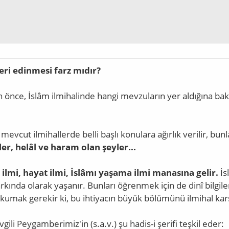
leri edinmesi farz mıdır?
önce, İslâm ilmihalinde hangi mevzuların yer aldığına b
mevcut ilmihallerde belli başlı konulara ağırlık verilir, bun
ler, helâl ve haram olan şeyler...
 ilmi, hayat ilmi, İslâmı yaşama ilmi manasına gelir.
İs
rkında olarak yaşanır. Bunları öğrenmek için de dinî bilgile
kumak gerekir ki, bu ihtiyacın büyük bölümünü ilmihal karş
vgili Peygamberimiz'in (s.a.v.) şu hadis-i şerifi teşkil eder: