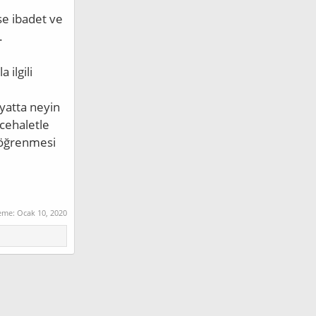
kse ibadet ve
.
 ilgili
yatta neyin
cehaletle
, öğrenmesi
eme:
Ocak 10, 2020