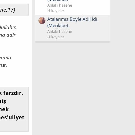
Ahlaki hasene
me:17)
Hikayeler
Atalarımız Böyle Âdil İdi
(Menkibe)
lullahın
Ahlaki hasene
ına dair
Hikayeler
manın
ur.
 farzdır.
miş
emek
es'uliyet