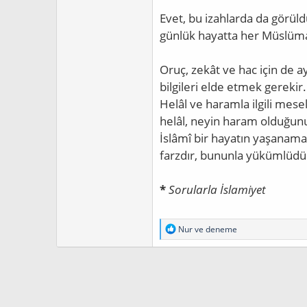
Evet, bu izahlarda da görüldü
günlük hayatta her Müslüma
Oruç, zekât ve hac için de ay
bilgileri elde etmek gerekir.
Helâl ve haramla ilgili mes
helâl, neyin haram olduğun
İslâmî bir hayatın yaşanama
farzdır, bununla yükümlüdü
*
Sorularla İslamiyet
T
Nur
ve
deneme
e
p
k
i
l
e
r