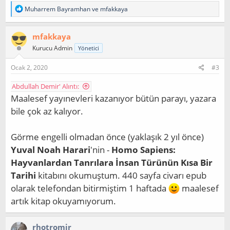
T
Muharrem Bayramhan
ve
mfakkaya
e
p
k
mfakkaya
i
Kurucu Admin
Yönetici
l
e
r
Ocak 2, 2020
#3
:
Abdullah Demir' Alıntı:
Maalesef yayınevleri kazanıyor bütün parayı, yazara
bile çok az kalıyor.
Görme engelli olmadan önce (yaklaşık 2 yıl önce)
Yuval Noah Harari
'nin -
Homo Sapiens:
Hayvanlardan Tanrılara İnsan Türünün Kısa Bir
Tarihi
kitabını okumuştum. 440 sayfa civarı epub
olarak telefondan bitirmiştim 1 haftada
maalesef
artık kitap okuyamıyorum.
rhotromir