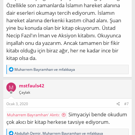
Özellikle son zamanlarda İslamın hareket alanına
dair eserleri okumayı tercih ediyorum. İslamın
hareket alanına derkenki kastım cihad alanı. Şuan
yine bu konuda olan bir kitap okuyorum. Üstad
Necip Fazıl'ın İman ve Aksiyon kitabını. Okuyunca
inşallah onu da yazarım. Ancak tamamen bir fikir
kitabı olduğu için biraz ağır, her ne kadar ince bir
kitap olsa da.
T
Muharrem Bayramhan
ve
mfakkaya
e
p
k
mstfauls42
M
i
Çaylak
l
e
r
Ocak 3, 2020
#7
:
Simyaciyi bende okudum
Muharrem Bayramhan' Alıntı:
çok akıcı bir kitap herkese tavsiye ediyorum.
T
Abdullah Demir
,
Muharrem Bayramhan
ve
mfakkaya