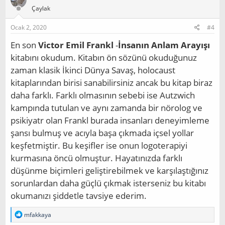
Çaylak
Ocak 2, 2020
#4
En son
Victor Emil Frankl
-
İnsanın Anlam Arayışı
kitabını okudum. Kitabın ön sözünü okuduğunuz
zaman klasik İkinci Dünya Savaş, holocaust
kitaplarından birisi sanabilirsiniz ancak bu kitap biraz
daha farklı. Farklı olmasının sebebi ise Autzwich
kampında tutulan ve aynı zamanda bir nörolog ve
psikiyatr olan Frankl burada insanları deneyimleme
şansı bulmuş ve acıyla başa çıkmada içsel yollar
keşfetmiştir. Bu keşifler ise onun logoterapiyi
kurmasına öncü olmuştur. Hayatınızda farklı
düşünme biçimleri geliştirebilmek ve karşılaştığınız
sorunlardan daha güçlü çıkmak isterseniz bu kitabı
okumanızı şiddetle tavsiye ederim.
T
mfakkaya
e