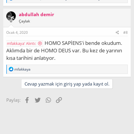
e
p
k
abdullah demir
i
Çaylak
l
e
r
Ocak 4, 2020
#8
:
HOMO SAPİENS'i bende okudum.
mfakkaya' Alıntı:
Aklımda bir de HOMO DEUS var. Bu kez de yarının
kısa tarihini anlatıyor.
T
mfakkaya
e
p
k
Cevap yazmak için giriş yap yada kayıt ol.
i
l
e
Facebook
Twitter
WhatsApp
Link
Paylaş:
r
: