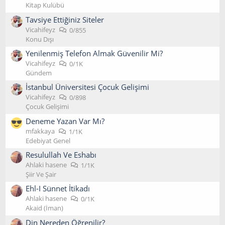
Kitap Kulübü
Tavsiye Ettiğiniz Siteler
Vicahifeyz
0/855
Konu Dışı
Yenilenmiş Telefon Almak Güvenilir Mi?
Vicahifeyz
0/1K
Gündem
İstanbul Üniversitesi Çocuk Gelişimi
Vicahifeyz
0/898
Çocuk Gelişimi
Deneme Yazan Var Mı?
mfakkaya
1/1K
Edebiyat Genel
Resulullah Ve Eshabı
Ahlaki hasene
1/1K
Şiir Ve Şair
Ehl-I Sünnet İtikadı
Ahlaki hasene
0/1K
Akaid (İman)
Din Nereden Öğrenilir?