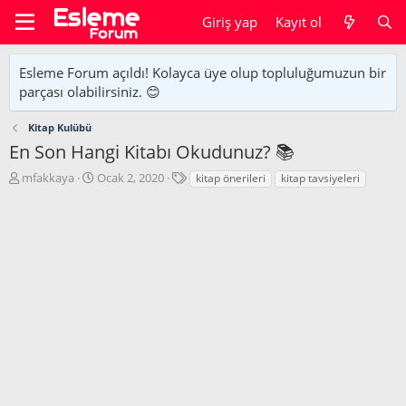
Giriş yap
Kayıt ol
Esleme Forum açıldı! Kolayca üye olup topluluğumuzun bir
parçası olabilirsiniz. 😊
Kitap Kulübü
En Son Hangi Kitabı Okudunuz? 📚
K
B
E
mfakkaya
Ocak 2, 2020
kitap önerileri
kitap tavsiyeleri
o
a
t
n
ş
i
u
l
k
y
a
e
u
n
t
b
g
l
a
ı
e
ş
ç
r
l
t
a
a
t
r
a
i
n
h
i