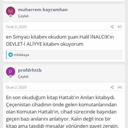
p
k
muharrem bayramhan
M
i
Çaylak
l
e
r
Ocak 2, 2020
#5
:
en Simyacı kitabını okudum şuan Halil İNALCIK'ın
DEVLET-İ ALİYYE kitabını okuyorum
T
mfakkaya
e
p
k
profdrhttb
P
i
Çaylak
l
e
r
Ocak 2, 2020
#6
:
En son okuduğum kitap Hattab'ın Anıları kitabıydı.
Çeçenistan cihadının önde gelen komutanlarından
olan Komutan Hattab'ın, cihad sürecinde başından
geçen bazı anılarını anlatıyor. Kalın değil ince bir
kitap ama taşıdığı mesajlar yönünden gayet zengin.