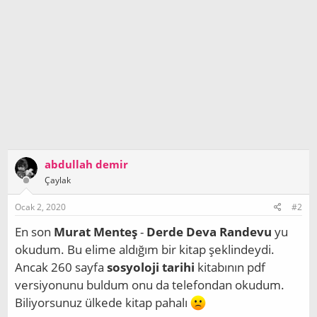
abdullah demir
Çaylak
Ocak 2, 2020
#2
En son
Murat Menteş
-
Derde Deva Randevu
yu
okudum. Bu elime aldığım bir kitap şeklindeydi.
Ancak 260 sayfa
sosyoloji tarihi
kitabının pdf
versiyonunu buldum onu da telefondan okudum.
Biliyorsunuz ülkede kitap pahalı