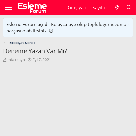
Giriş yap
Kayıt ol
Esleme Forum açıldı! Kolayca üye olup topluluğumuzun bir
parçası olabilirsiniz. 😊
Edebiyat Genel
Deneme Yazan Var Mı?
K
B
mfakkaya
Eyl 7, 2021
o
a
n
ş
u
l
y
a
u
n
b
g
a
ı
ş
ç
l
t
a
a
t
r
a
i
n
h
i