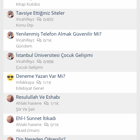
Kitap Kulübü
Tavsiye Ettiğiniz Siteler
Vicahifeyz
0/855
Konu Dışı
Yenilenmiş Telefon Almak Güvenilir Mi?
Vicahifeyz
0/1K
Gündem
İstanbul Üniversitesi Çocuk Gelişimi
Vicahifeyz
0/898
Çocuk Gelişimi
Deneme Yazan Var Mı?
mfakkaya
1/1K
Edebiyat Genel
Resulullah Ve Eshabı
Ahlaki hasene
1/1K
Şiir Ve Şair
Ehl-I Sünnet İtikadı
Ahlaki hasene
0/1K
Akaid (İman)
Din Nereden Öğrenilir?