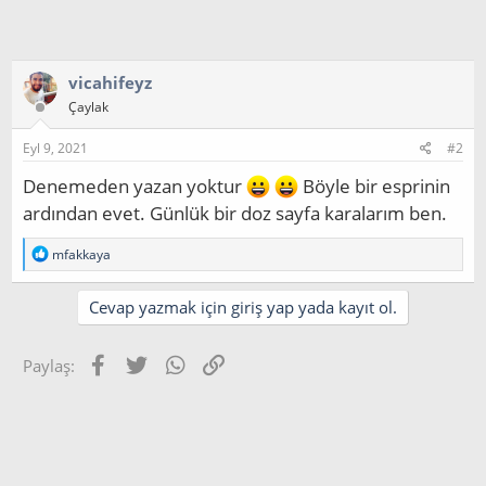
vicahifeyz
Çaylak
Eyl 9, 2021
#2
Denemeden yazan yoktur
Böyle bir esprinin
ardından evet. Günlük bir doz sayfa karalarım ben.
T
mfakkaya
e
p
k
Cevap yazmak için giriş yap yada kayıt ol.
i
l
e
Facebook
Twitter
WhatsApp
Link
Paylaş:
r
: