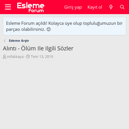
Giriş yap
Kayıt ol
Esleme Forum açıldı! Kolayca üye olup topluluğumuzun bir
parçası olabilirsiniz. 😊
Esleme Arşiv
Alıntı - Ölüm Ile Ilgili Sözler
K
B
mfakkaya
Tem 13, 2019
o
a
n
ş
u
l
y
a
u
n
b
g
a
ı
ş
ç
l
t
a
a
t
r
a
i
n
h
i