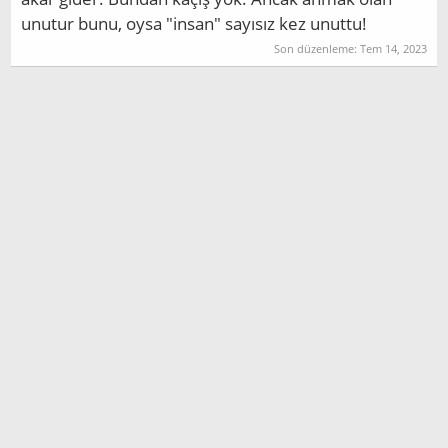
unutur bunu, oysa "insan" sayısız kez unuttu!
Son düzenleme:
Tem 14, 2023