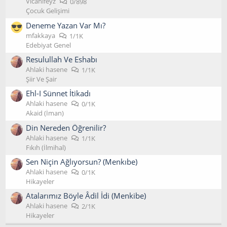
Vicahifeyz
0/898
Çocuk Gelişimi
Deneme Yazan Var Mı?
mfakkaya
1/1K
Edebiyat Genel
Resulullah Ve Eshabı
Ahlaki hasene
1/1K
Şiir Ve Şair
Ehl-I Sünnet İtikadı
Ahlaki hasene
0/1K
Akaid (İman)
Din Nereden Öğrenilir?
Ahlaki hasene
1/1K
Fıkıh (İlmihal)
Sen Niçin Ağlıyorsun? (Menkıbe)
Ahlaki hasene
0/1K
Hikayeler
Atalarımız Böyle Âdil İdi (Menkibe)
Ahlaki hasene
2/1K
Hikayeler