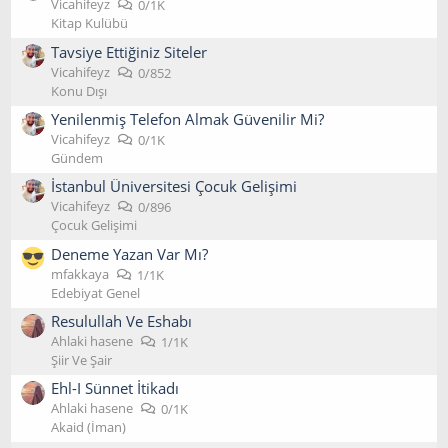
Vicahifeyz
0/1K
Kitap Kulübü
Tavsiye Ettiğiniz Siteler
Vicahifeyz
0/852
Konu Dışı
Yenilenmiş Telefon Almak Güvenilir Mi?
Vicahifeyz
0/1K
Gündem
İstanbul Üniversitesi Çocuk Gelişimi
Vicahifeyz
0/896
Çocuk Gelişimi
Deneme Yazan Var Mı?
mfakkaya
1/1K
Edebiyat Genel
Resulullah Ve Eshabı
Ahlaki hasene
1/1K
Şiir Ve Şair
Ehl-I Sünnet İtikadı
Ahlaki hasene
0/1K
Akaid (İman)