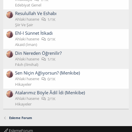
Edebiyat Genel
Resulullah Ve Eshabı
Ahlaki hasene
1/1K
Şiir Ve Şair
Ehl-I Sünnet İtikadı
Ahlaki hasene
0/1K
Akaid (İman)
Din Nereden Öğrenilir?
Ahlaki hasene
1/1K
Fıkıh (İlmihal)
Sen Niçin Ağlıyorsun? (Menkıbe)
Ahlaki hasene
0/1K
Hikayeler
Atalarımız Böyle Âdil İdi (Menkibe)
Ahlaki hasene
2/1K
Hikayeler
Esleme Forum
EslemeForum