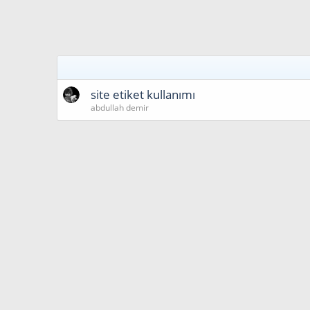
site etiket kullanımı
abdullah demir