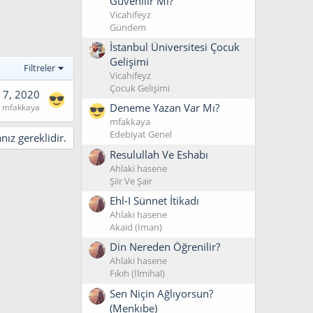
Güvenilir Mi?
Vicahifeyz
Gündem
İstanbul Üniversitesi Çocuk
Gelişimi
Filtreler
Vicahifeyz
Çocuk Gelişimi
 7, 2020
Deneme Yazan Var Mı?
mfakkaya
mfakkaya
Edebiyat Genel
ız gereklidir.
Resulullah Ve Eshabı
Ahlaki hasene
Şiir Ve Şair
Ehl-I Sünnet İtikadı
Ahlaki hasene
Akaid (İman)
Din Nereden Öğrenilir?
Ahlaki hasene
Fıkıh (İlmihal)
Sen Niçin Ağlıyorsun?
(Menkıbe)