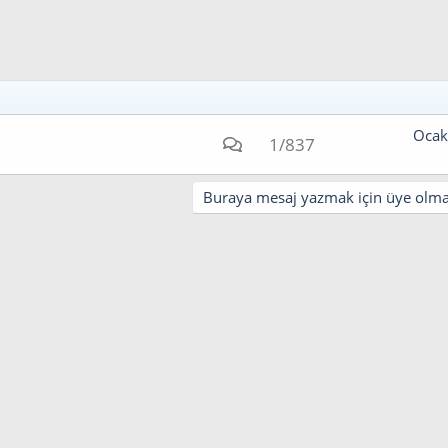
Ocak
1/837
Buraya mesaj yazmak için üye olman