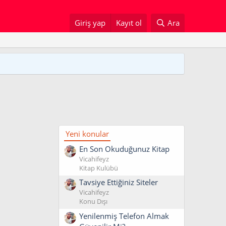
Giriş yap
Kayıt ol
Ara
Yeni konular
En Son Okuduğunuz Kitap
Vicahifeyz
Kitap Kulübü
Tavsiye Ettiğiniz Siteler
Vicahifeyz
Konu Dışı
Yenilenmiş Telefon Almak