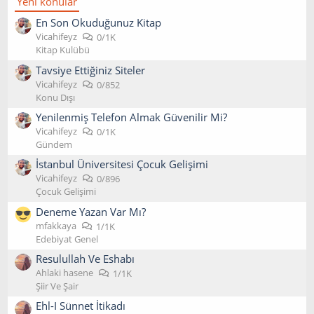
Yeni konular
En Son Okuduğunuz Kitap
Vicahifeyz
0/1K
Kitap Kulübü
Tavsiye Ettiğiniz Siteler
Vicahifeyz
0/852
Konu Dışı
Yenilenmiş Telefon Almak Güvenilir Mi?
Vicahifeyz
0/1K
Gündem
İstanbul Üniversitesi Çocuk Gelişimi
Vicahifeyz
0/896
Çocuk Gelişimi
Deneme Yazan Var Mı?
mfakkaya
1/1K
Edebiyat Genel
Resulullah Ve Eshabı
Ahlaki hasene
1/1K
Şiir Ve Şair
Ehl-I Sünnet İtikadı