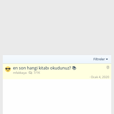
Filtreler
S
en son hangi kitabı okudunuz? 📚
a
mfakkaya
7/1K
Ocak 4, 2020
b
i
t