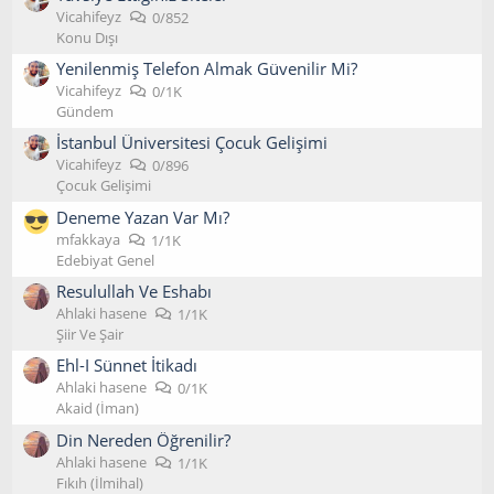
Vicahifeyz
0/852
Konu Dışı
Yenilenmiş Telefon Almak Güvenilir Mi?
Vicahifeyz
0/1K
Gündem
İstanbul Üniversitesi Çocuk Gelişimi
Vicahifeyz
0/896
Çocuk Gelişimi
Deneme Yazan Var Mı?
mfakkaya
1/1K
Edebiyat Genel
Resulullah Ve Eshabı
Ahlaki hasene
1/1K
Şiir Ve Şair
Ehl-I Sünnet İtikadı
Ahlaki hasene
0/1K
Akaid (İman)
Din Nereden Öğrenilir?
Ahlaki hasene
1/1K
Fıkıh (İlmihal)