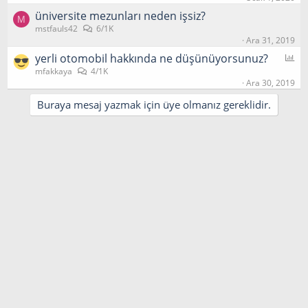
üniversite mezunları neden i̇şsiz?
M
mstfauls42
6/1K
Ara 31, 2019
P
yerli otomobil hakkında ne düşünüyorsunuz?
o
mfakkaya
4/1K
Ara 30, 2019
l
l
Buraya mesaj yazmak için üye olmanız gereklidir.