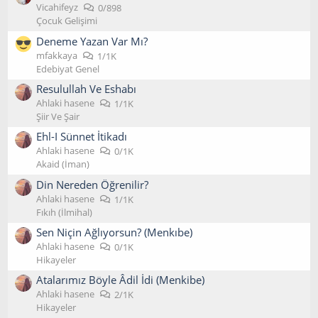
Vicahifeyz
0/898
Çocuk Gelişimi
Deneme Yazan Var Mı?
mfakkaya
1/1K
Edebiyat Genel
Resulullah Ve Eshabı
Ahlaki hasene
1/1K
Şiir Ve Şair
Ehl-I Sünnet İtikadı
Ahlaki hasene
0/1K
Akaid (İman)
Din Nereden Öğrenilir?
Ahlaki hasene
1/1K
Fıkıh (İlmihal)
Sen Niçin Ağlıyorsun? (Menkıbe)
Ahlaki hasene
0/1K
Hikayeler
Atalarımız Böyle Âdil İdi (Menkibe)
Ahlaki hasene
2/1K
Hikayeler