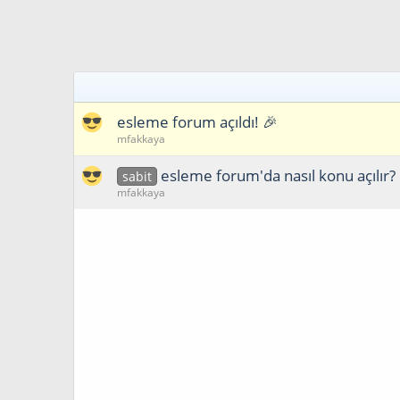
esleme forum açıldı! 🎉
mfakkaya
esleme forum'da nasıl konu açılır?
sabit
mfakkaya