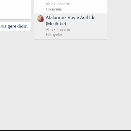
Ahlaki hasene
Hikayeler
Atalarımız Böyle Âdil İdi
(Menkibe)
ız gereklidir.
Ahlaki hasene
Hikayeler