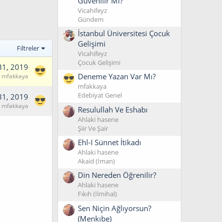
Güvenilir Mi?
Vicahifeyz
Gündem
İstanbul Üniversitesi Çocuk
Gelişimi
Filtreler
Vicahifeyz
Çocuk Gelişimi
31, 2019
Deneme Yazan Var Mı?
mfakkaya
mfakkaya
Edebiyat Genel
31, 2019
mfakkaya
Resulullah Ve Eshabı
Ahlaki hasene
Şiir Ve Şair
Ehl-I Sünnet İtikadı
Ahlaki hasene
Akaid (İman)
Din Nereden Öğrenilir?
Ahlaki hasene
Fıkıh (İlmihal)
Sen Niçin Ağlıyorsun?
(Menkıbe)