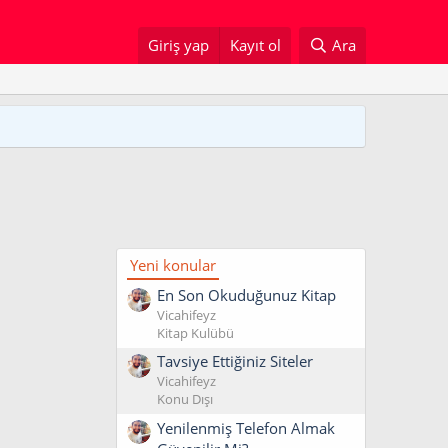
Giriş yap
Kayıt ol
Ara
Yeni konular
En Son Okuduğunuz Kitap
Vicahifeyz
Kitap Kulübü
Tavsiye Ettiğiniz Siteler
Vicahifeyz
Konu Dışı
Yenilenmiş Telefon Almak