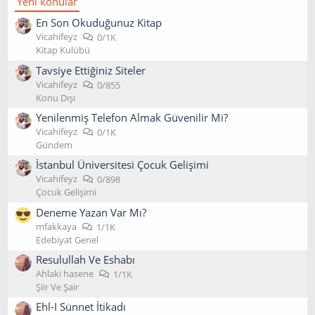
Yeni konular
En Son Okuduğunuz Kitap
Vicahifeyz
0/1K
Kitap Kulübü
Tavsiye Ettiğiniz Siteler
Vicahifeyz
0/855
Konu Dışı
Yenilenmiş Telefon Almak Güvenilir Mi?
Vicahifeyz
0/1K
Gündem
İstanbul Üniversitesi Çocuk Gelişimi
Vicahifeyz
0/898
Çocuk Gelişimi
Deneme Yazan Var Mı?
mfakkaya
1/1K
Edebiyat Genel
Resulullah Ve Eshabı
Ahlaki hasene
1/1K
Şiir Ve Şair
Ehl-I Sünnet İtikadı