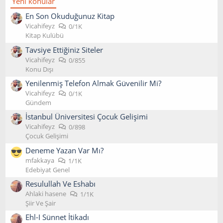
Yeni konular
En Son Okuduğunuz Kitap
Vicahifeyz
0/1K
Kitap Kulübü
Tavsiye Ettiğiniz Siteler
Vicahifeyz
0/855
Konu Dışı
Yenilenmiş Telefon Almak Güvenilir Mi?
Vicahifeyz
0/1K
Gündem
İstanbul Üniversitesi Çocuk Gelişimi
Vicahifeyz
0/898
Çocuk Gelişimi
Deneme Yazan Var Mı?
mfakkaya
1/1K
Edebiyat Genel
Resulullah Ve Eshabı
Ahlaki hasene
1/1K
Şiir Ve Şair
Ehl-I Sünnet İtikadı